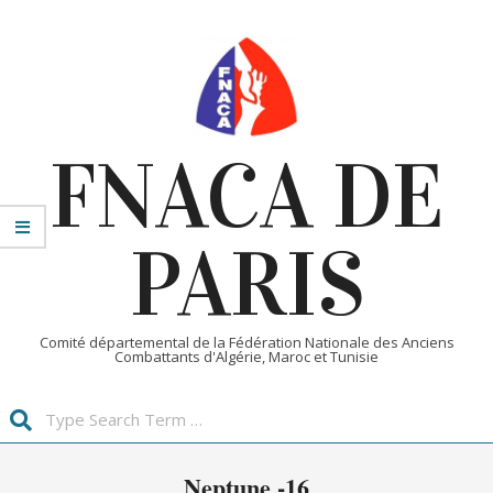
Skip
to
content
FNACA DE
PARIS
Comité départemental de la Fédération Nationale des Anciens
Combattants d'Algérie, Maroc et Tunisie
Search
Primary
Neptune -16
Navigation