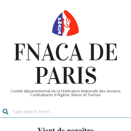
Skip
to
content
FNACA DE
PARIS
Comité départemental de la Fédération Nationale des Anciens
Combattants d'Algérie, Maroc et Tunisie
Search
Primary
Vient de paraître
Navigation