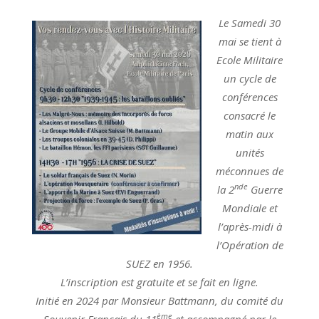
04-
Le Samedi 30
17
mai se tient à
Ecole Militaire
un cycle de
conférences
consacré le
matin aux
unités
méconnues de
nde
la 2
Guerre
Mondiale et
l’après-midi à
l’Opération de
SUEZ en 1956.
L’inscription est gratuite et se fait en ligne.
Initié en 2024 par Monsieur Battmann, du comité du
ème
Souvenir Français du 11
et accompagné par le