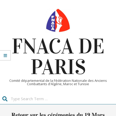
Skip
to
content
FNACA DE
PARIS
Comité départemental de la Fédération Nationale des Anciens
Combattants d'Algérie, Maroc et Tunisie
Search
Primary
Retour sur les cérémonies du 19 Mars
Navigation