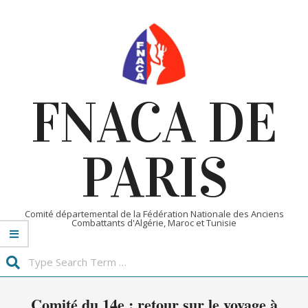
Skip
to
content
FNACA DE
PARIS
Comité départemental de la Fédération Nationale des Anciens
Combattants d'Algérie, Maroc et Tunisie
Search
Primary
Comité du 14e : retour sur le voyage à
Navigation