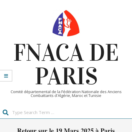
Skip
to
content
FNACA DE
PARIS
Comité départemental de la Fédération Nationale des Anciens
Combattants d'Algérie, Maroc et Tunisie
Search
Primary
Retour sur le 19 Mars 2025 à Paris
Navigation