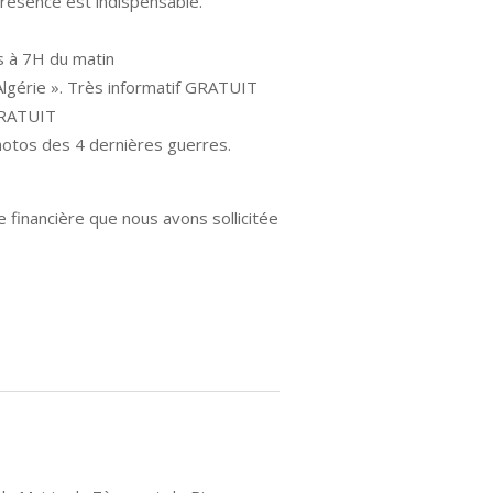
sence est indispensable.
s à 7H du matin
lgérie ». Très informatif GRATUIT
GRATUIT
otos des 4 dernières guerres.
 financière que nous avons sollicitée