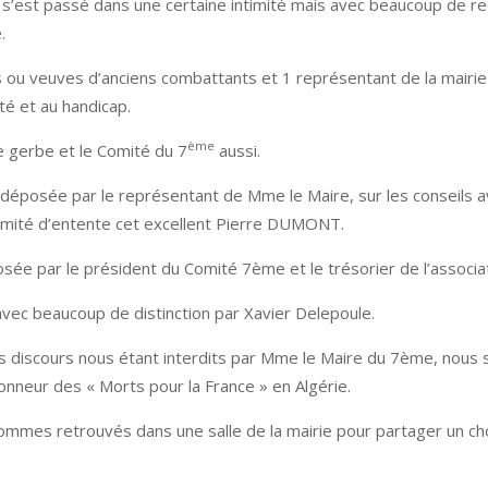
s’est passé dans une certaine intimité mais avec beaucoup de re
.
 ou veuves d’anciens combattants et 1 représentant de la mairi
é et au handicap.
ème
une gerbe et le Comité du 7
aussi.
é déposée par le représentant de Mme le Maire, sur les conseils
omité d’entente cet excellent Pierre DUMONT.
sée par le président du Comité 7ème et le trésorier de l’associat
vec beaucoup de distinction par Xavier Delepoule.
s discours nous étant interdits par Mme le Maire du 7ème, nous
nneur des « Morts pour la France » en Algérie.
mmes retrouvés dans une salle de la mairie pour partager un cho