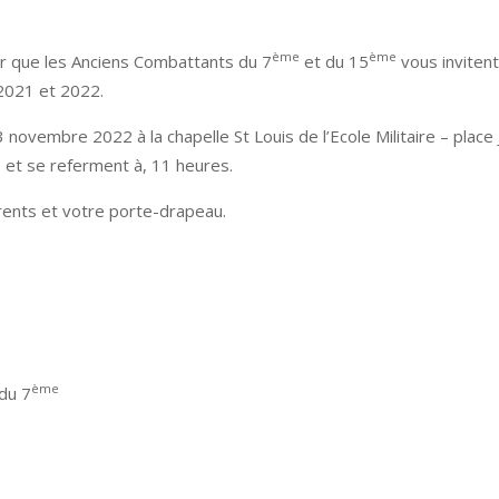
ème
ème
er que les Anciens Combattants du 7
et du 15
vous invitent
2021 et 2022.
novembre 2022 à la chapelle St Louis de l’Ecole Militaire – place
 et se referment à, 11 heures.
rents et votre porte-drapeau.
ème
du 7