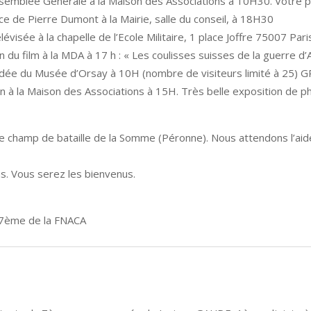
ée Générale à la Maison des Associations à 10H30. Votre pré
Pierre Dumont à la Mairie, salle du conseil, à 18H30
 à la chapelle de l’Ecole Militaire, 1 place Joffre 75007 Pari
ilm à la MDA à 17 h : « Les coulisses suisses de la guerre d’A
 du Musée d’Orsay à 10H (nombre de visiteurs limité à 25) 
a Maison des Associations à 15H. Très belle exposition de ph
 le champ de bataille de la Somme (Péronne). Nous attendons l’aide
. Vous serez les bienvenus.
 7ème de la FNACA