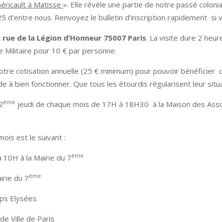
éricault à Matisse
». Elle révèle une partie de notre passé colonial
5 d’entre nous. Renvoyez le bulletin d’inscription rapidement si 
 rue de la Légion d’Honneur 75007 Paris
. La visite dure 2 heur
 Militaire pour 10 € par personne.
 votre cotisation annuelle (25 € minimum) pour pouvoir bénéficier d
e à bien fonctionner. Que tous les étourdis régularisent leur situa
ème
2
jeudi de chaque mois de 17H à 18H30 à la Maison des Assoc
.
is est le suivant :
ème
à 10H à la Mairie du 7
ème
irie du 7
mps Elysées
de Ville de Paris