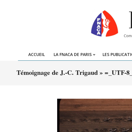
Skip
to
content
Comi
ACCUEIL
LA FNACA DE PARIS
LES PUBLICAT
Témoignage de J.-C. Trigaud »
=_UTF-8_