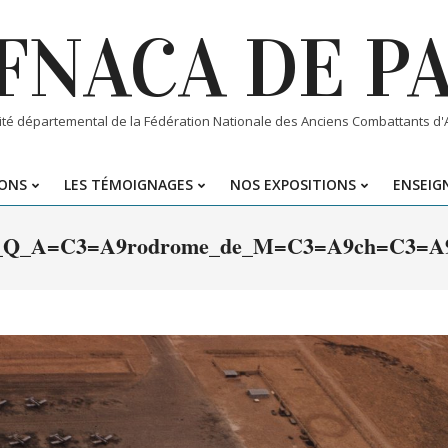
FNACA DE P
té départemental de la Fédération Nationale des Anciens Combattants d'Al
IONS
LES TÉMOIGNAGES
NOS EXPOSITIONS
ENSEIGN
Primary
Navigation
Q_A=C3=A9rodrome_de_M=C3=A9ch=C3=A9ria
Menu