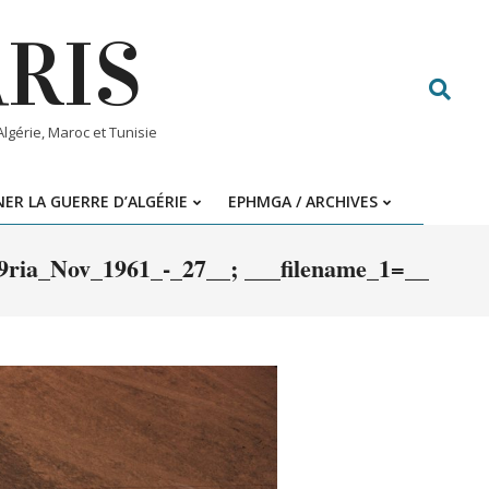
ARIS
Search
gérie, Maroc et Tunisie
ER LA GUERRE D’ALGÉRIE
EPHMGA / ARCHIVES
_Nov_1961_-_27__; ___filename_1=__